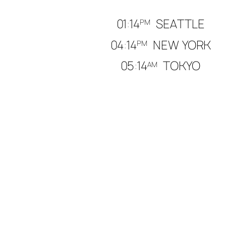
01
:
14
SEATTLE
PM
04
:
14
NEW YORK
PM
05
:
14
TOKYO
AM